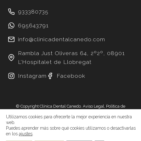
933380735
695643791
info@clinicadentalcanedo.com
Rambla Just Oliveras 64, 2º2º, 08901
L’Hospitalet de Llobregat
Instagram
Facebook
© Copyright
Clínica Dental Canedo.
Aviso Legal
,
Política de
Privacidad
,
Política de Cookies
,
Declaración de accesibilidad
y
Utilizamos cookies para ofrecerte la mejor experiencia en nuestra
Mapa del Sitio
. Desarrollo Web por
Freelance Marketing Digital.
web.
Puedes aprender más sobre qué cookies utilizamos o desactivarlas
en los
ajustes
.