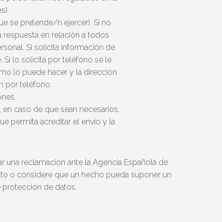
s).
ue se pretende/n ejercer). Si no
rá respuesta en relación a todos
sonal. Si solicita información de
Si lo solicita por teléfono se le
ómo lo puede hacer y la dirección
n por teléfono.
ones.
, en caso de que sean necesarios.
ue permita acreditar el envío y la
ar una reclamación ante la Agencia Española de
nto o considere que un hecho pueda suponer un
e protección de datos.