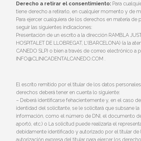
Derecho a retirar el consentimiento:
Para cualqui
tiene derecho a retirarlo, en cualquier momento y de ma
Para ejercer cualquiera de los derechos en materia de
seguir las siguientes indicaciones:
Presentación de un escrito a la dirección RAMBLA J
HOSPITALET DE LLOBREGAT, L'(BARCELONA) (a la ate
CANEDO SLP) o bien a través de correo electrónico a p
INFO@CLINICADENTALCANEDO.COM .
El escrito remitido por el titular de los datos personales
derechos deberá tener en cuenta lo siguiente:
– Deberá identificarse fehacientemente y, en el caso d
identidad del solicitante, se le solicitará que subsane la
información, como el número de DNI, el documento del
aportó, etc.) o La solicitud puede realizarla el represen
debidamente identificado y autorizado por el titular de
autorización expresa del titular para ejercer los derec