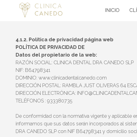
Saltar
INICIO
CL
al
contenido
4.1.2. Política de privacidad página web
POLÍTICA DE PRIVACIDAD DE
Datos del propietario de la web:
RAZÓN SOCIAL: CLINICA DENTAL DRA CANEDO SLP
NIF: B64798341
DOMINIO: www.clinicadentalcanedo.com
DIRECCIÓN POSTAL: RAMBLA JUST OLIVERAS 64 ESCA
DIRECCIÓN ELECTRÓNICA: INFO@CLINICADENTALC
TELÉFONOS : 933380735
De conformidad con la normativa vigente y aplicable en
informamos que sus datos serán incorporados al siste
DRA CANEDO SLP con NIF B64798341 y domicilio soc