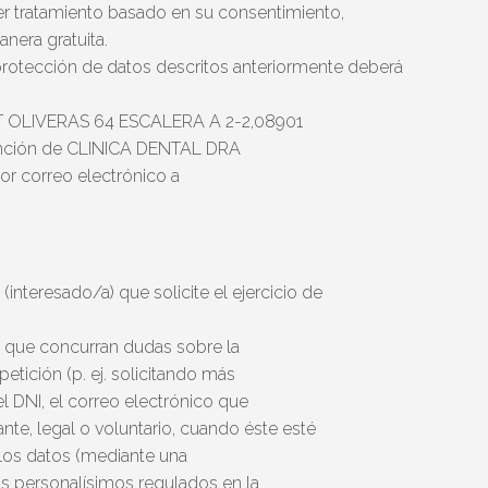
er tratamiento basado en su consentimiento,
nera gratuita.
 protección de datos descritos anteriormente deberá
UST OLIVERAS 64 ESCALERA A 2-2,08901
nción de CLINICA DENTAL DRA
or correo electrónico a
 (interesado/a) que solicite el ejercicio de
e que concurran dudas sobre la
 petición (p. ej. solicitando más
 DNI, el correo electrónico que
tante, legal o voluntario, cuando éste esté
 los datos (mediante una
hos personalísimos regulados en la