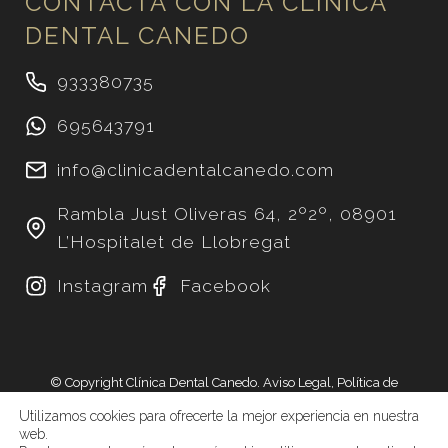
CONTACTA CON LA CLÍNICA
DENTAL CANEDO
933380735
695643791
info@clinicadentalcanedo.com
Rambla Just Oliveras 64, 2º2º, 08901
L’Hospitalet de Llobregat
Instagram
Facebook
© Copyright
Clínica Dental Canedo.
Aviso Legal
,
Política de
Privacidad
,
Política de Cookies
,
Declaración de accesibilidad
y
Utilizamos cookies para ofrecerte la mejor experiencia en nuestra
Mapa del Sitio
. Desarrollo Web por
Freelance Marketing Digital.
web.