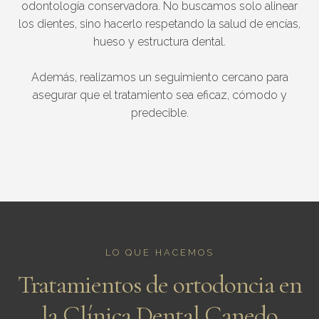
odontología conservadora. No buscamos solo alinear
los dientes, sino hacerlo respetando la salud de encías,
hueso y estructura dental.
Además, realizamos un seguimiento cercano para
asegurar que el tratamiento sea eficaz, cómodo y
predecible.
LO QUE HACEMOS
Tratamientos de ortodoncia en
la Clínica Dental Canedo