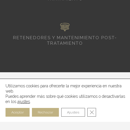
RETENEDORES Y MANTENIMIENTO POST-
TRATAMIENTO
Utilizamos cookies para ofrecerte la mejor experiencia en nuestra
web.
Puedes aprender más sobre qué cookies utilizamos o desactivarlas
en los
ajustes
.
CERRAR EL BANN
Aceptar
Rechazar
Ajustes